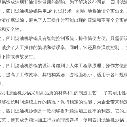
容易造成油烟和油渣对健康的影响。为了解决这些问题，四川滤
先，四川滤油机炒锅采用..的过滤技术，能够..地将油渣分离出来
油渣彻底滤除，避免了人工操作时可能出现的疏漏和不完全分离的
量和安全性。
次，四川滤油机炒锅具有智能控制系统，操作简便方便。只需要
，减少了人工操作的繁琐和错误率。同时，它还具备温度控制..
量下降或事故发生。
外，四川滤油机炒锅的设计考虑到了人体工程学原理，操作方便舒
度，提高了工作效率。其结构紧凑、占地面积小，适用于各种规
率。
炒锅介绍
.，四川滤油机炒锅采用高品质的材料和..的制造工艺，..了其耐
四川粮油机械-YZLXQ120自动温控精密过滤组合
四川滤油机炒锅-
能够在长时间连续工作的情况下保持稳定的性能，为企业带来稳
之，四川滤油机炒锅是一款能够提升粮油加工效率的利器。它的.
工艺，使其成为粮油加工行业的理想选择。使用四川滤油机炒锅，