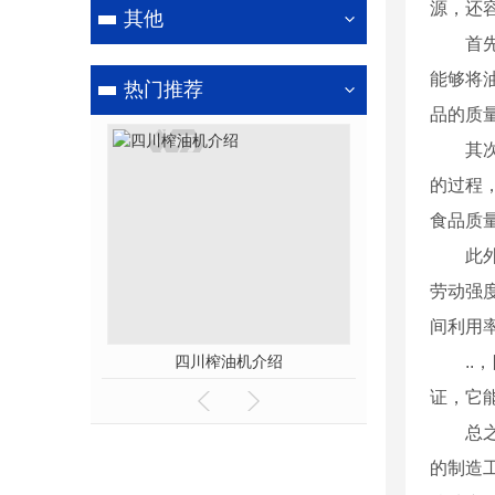
源，还
其他
首
能够将
热门推荐
品的质
其
的过程
食品质
此
劳动强
间利用
发热原理
四川榨油机介绍
四川榨油机
.
证，它
总
的制造