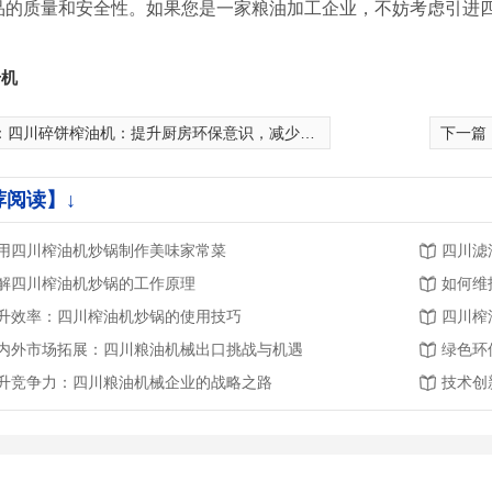
品的质量和安全性。如果您是一家粮油加工企业，不妨考虑引进
升机
：
四川碎饼榨油机：提升厨房环保意识，减少食材浪费
下一篇
荐阅读】↓
用四川榨油机炒锅制作美味家常菜
四川滤
解四川榨油机炒锅的工作原理
如何维
升效率：四川榨油机炒锅的使用技巧
四川榨
内外市场拓展：四川粮油机械出口挑战与机遇
绿色环
升竞争力：四川粮油机械企业的战略之路
技术创