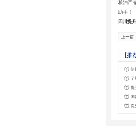
粮油产
助手！
四川提
上一篇
【推
使
了
提
国
提