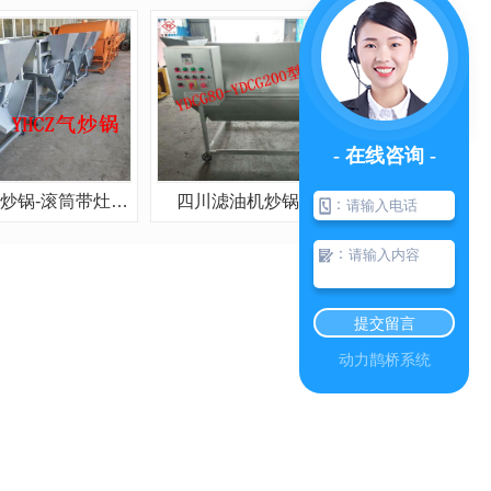
- 在线咨询 -
四川滤油机炒锅-滚筒带灶炒锅
四川滤油机炒锅-电炒锅
：
：
提交留言
动力鹊桥系统