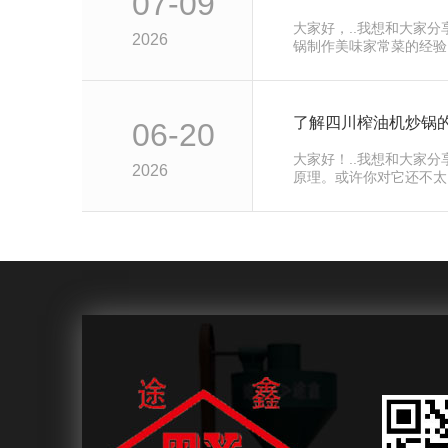
07-09
大家好，..我想和大家
2026
锅制作美味家常菜的经验
而且能够…
了解四川榨油机炒锅
06-20
大家好！..我想和大家
2026
原理。或许你对它还不太
在我们日…