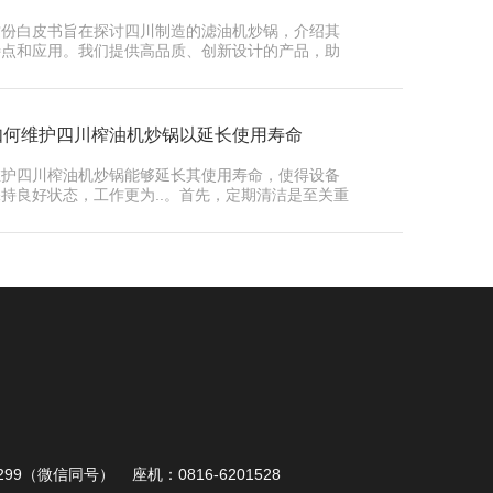
这份白皮书旨在探讨四川制造的滤油机炒锅，介绍其
特点和应用。我们提供高品质、创新设计的产品，助
力您的烹饪…
如何维护四川榨油机炒锅以延长使用寿命
维护四川榨油机炒锅能够延长其使用寿命，使得设备
保持良好状态，工作更为..。首先，定期清洁是至关重
要的。在…
99（微信同号） 座机：0816-6201528