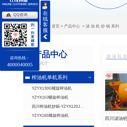
在
QQ咨询
线
客
扫
当前位置：
首页
>
产品中心
>
滤 油 机 炒 锅 系列
一
服
扫
更
精
彩
产品中心
滤 油 机 炒
咨询热线：
PRODUCT
4000040005
榨油机单机系列
YZYX130G螺旋榨油机
YZYX10J螺旋榨油机
四川榨油机炒锅-YZYX120J螺旋
YZYX165螺旋榨油机