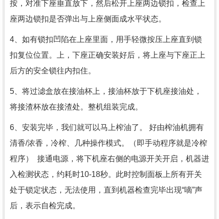
按，对准下座垂直放下，然后松开上座两边锁扣，检查上
座两边锁扣是否弹出与上座侧面成水平状态。
4、如有锁扣凹陷在上座里面，用手轻微按压上座直到锁
扣复位位置。上，下座正确安装好后，将上座与下座正上
后方的安全锁往内扣住。
5、将过滤盒放在接油杯上，接油杯放于下机座接油处，
将接渣杯放在接渣处。整机组装完成。
6、安装完毕，我们就可以马上榨油了。 好由榨油机拥有
清香/浓香，冷榨、几种操作模式。（即手动程序就是冷榨
程序） 接通电源，将下机座右侧的电源开关开启，机器进
入检测状态，约耗时10-18秒。此时控制面板上所有开关
处于锁定状态，无法使用，直到机器检查完毕出现“嘀”声
后，表示自检完成。