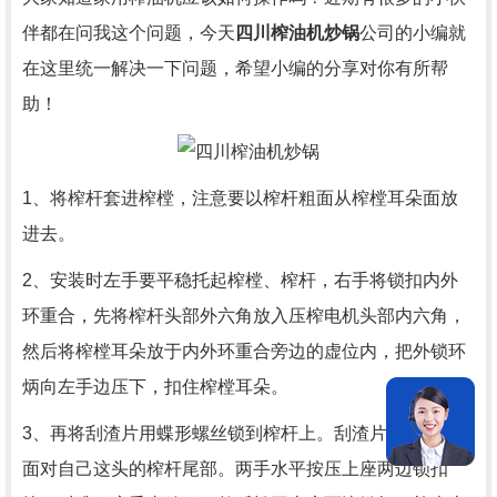
伴都在问我这个问题，今天
四川榨油机炒锅
公司的小编就
在这里统一解决一下问题，希望小编的分享对你有所帮
助！
1、将榨杆套进榨樘，注意要以榨杆粗面从榨樘耳朵面放
进去。
2、安装时左手要平稳托起榨樘、榨杆，右手将锁扣内外
环重合，先将榨杆头部外六角放入压榨电机头部内六角，
然后将榨樘耳朵放于内外环重合旁边的虚位内，把外锁环
炳向左手边压下，扣住榨樘耳朵。
3、再将刮渣片用蝶形螺丝锁到榨杆上。刮渣片必须朝向
面对自己这头的榨杆尾部。两手水平按压上座两边锁扣